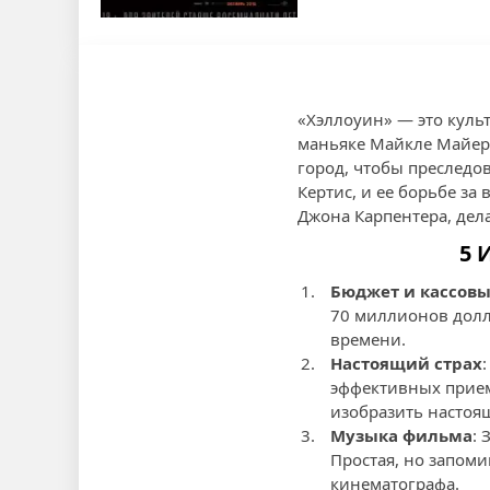
«Хэллоуин» — это куль
маньяке Майкле Майерс
город, чтобы преследо
Кертис, и ее борьбе з
Джона Карпентера, дела
5 
Бюджет и кассовы
70 миллионов долл
времени.
Настоящий страх
эффективных прием
изобразить настоя
Музыка фильма
: 
Простая, но запом
кинематографа.