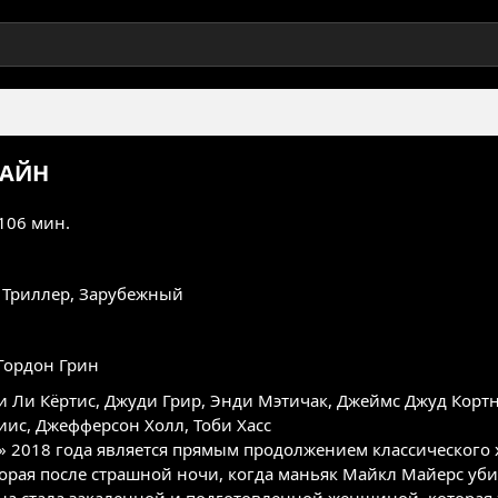
ЛАЙН
 106 мин.
,
Триллер
,
Зарубежный
Гордон Грин
 Ли Кёртис
,
Джуди Грир
,
Энди Мэтичак
,
Джеймс Джуд Корт
иис
,
Джефферсон Холл
,
Тоби Хасс
 2018 года является прямым продолжением классического х
орая после страшной ночи, когда маньяк Майкл Майерс убил