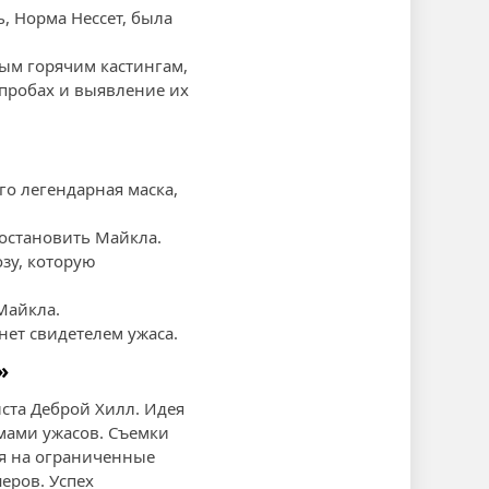
ь, Норма Нессет, была
ым горячим кастингам,
пробах и выявление их
го легендарная маска,
остановить Майкла.
озу, которую
Майкла.
анет свидетелем ужаса.
»
ста Деброй Хилл. Идея
мами ужасов. Съемки
ря на ограниченные
еров. Успех