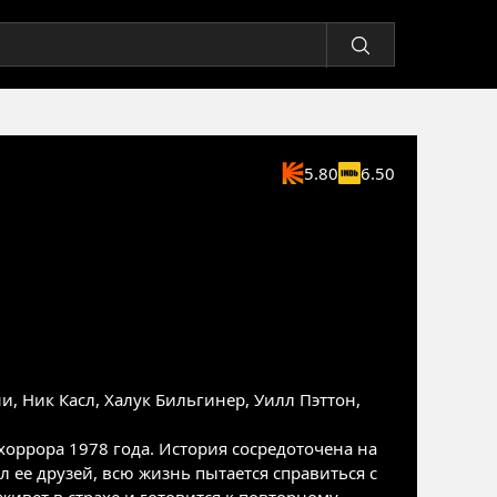
5.80
6.50
ни
,
Ник Касл
,
Халук Бильгинер
,
Уилл Пэттон
,
оррора 1978 года. История сосредоточена на
 ее друзей, всю жизнь пытается справиться с