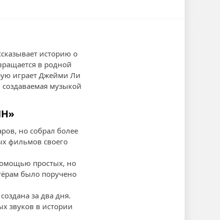
ссказывает историю о
вращается в родной
орую играет Джейми Ли
, создаваемая музыкой
ИН»
аров, но собрал более
ых фильмов своего
помощью простых, но
тёрам было поручено
оздана за два дня.
х звуков в истории