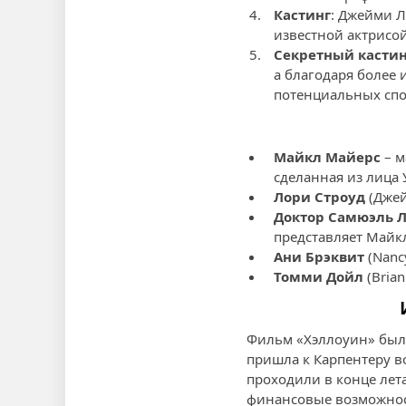
Кастинг
: Джейми Л
известной актрисой
Секретный кастин
а благодаря более
потенциальных спо
Майкл Майерс
– м
сделанная из лица 
Лори Строуд
(Джей
Доктор Самюэль 
представляет Майкл
Ани Брэквит
(Nanc
Томми Дойл
(Brian
Фильм «Хэллоуин» был 
пришла к Карпентеру в
проходили в конце лет
финансовые возможнос