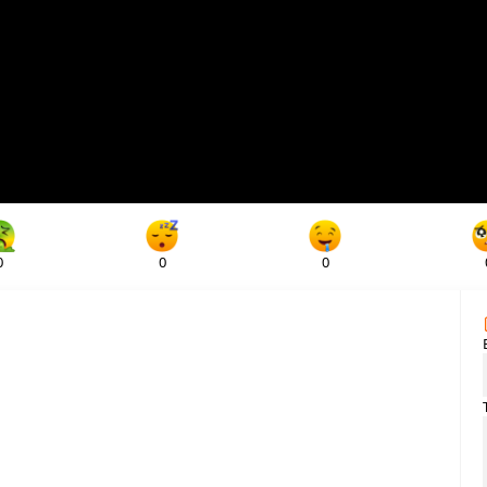
0
0
0