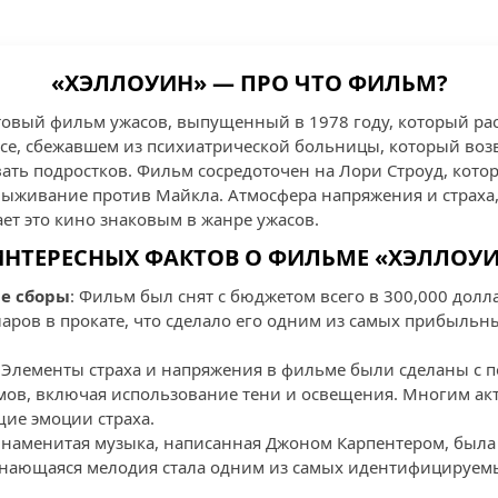
«ХЭЛЛОУИН» — ПРО ЧТО ФИЛЬМ?
товый фильм ужасов, выпущенный в 1978 году, который ра
е, сбежавшем из психиатрической больницы, который воз
вать подростков. Фильм сосредоточен на Лори Строуд, кот
а выживание против Майкла. Атмосфера напряжения и страха
ет это кино знаковым в жанре ужасов.
ИНТЕРЕСНЫХ ФАКТОВ О ФИЛЬМЕ «ХЭЛЛОУ
е сборы
: Фильм был снят с бюджетом всего в 300,000 долл
аров в прокате, что сделало его одним из самых прибыльн
: Элементы страха и напряжения в фильме были сделаны с 
ов, включая использование тени и освещения. Многим ак
щие эмоции страха.
Знаменитая музыка, написанная Джоном Карпентером, была с
инающаяся мелодия стала одним из самых идентифицируемы