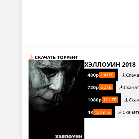
СКАЧАТЬ ТОРРЕНТ
ХЭЛЛОУИН 2018
480p
Скача
1.46 ГБ
720p
Скача
6.2 ГБ
1080p
Ска
11.1 ГБ
4K
Скачат
13.69 ГБ