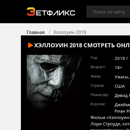
Главная
Хэллоуин 2018
ХЭЛЛОУИН 2018
СМОТРЕТЬ ОН
Год:
2018 /
Возраст:
18+
Жанр:
Ужасы
Страна:
США
Режиссёр:
Дэвид 
В ролях:
Джейми
Риан Р
Фильм «Хэллоуин»
Лори Строуде, кот