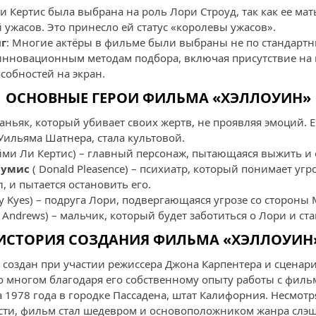
и Кертис была выбрана на роль Лори Строуд, так как ее мат
 ужасов. Это принесло ей статус «королевы ужасов».
г
: Многие актёры в фильме были выбраны не по стандартн
 инновационным методам подбора, включая присутствие на 
собностей на экран.
ОСНОВНЫЕ ГЕРОИ ФИЛЬМА «ХЭЛЛОУИН»
аньяк, который убивает своих жертв, не проявляя эмоций. Е
Уильяма Шатнера, стала культовой.
ми Ли Кертис) – главный персонаж, пытающаяся выжить и 
Лумис
( Donald Pleasence) – психиатр, который понимает угр
, и пытается остановить его.
y Kyes) – подруга Лори, подвергающаяся угрозе со стороны 
 Andrews) – мальчик, который будет заботиться о Лори и ст
ИСТОРИЯ СОЗДАНИЯ ФИЛЬМА «ХЭЛЛОУИН
создан при участии режиссера Джона Карпентера и сценари
о многом благодаря его собственному опыту работы с филь
а 1978 года в городке Пассадена, штат Калифорния. Несмот
ти, фильм стал шедевром и основоположником жанра слэш