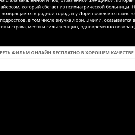
на стала закаленной и подготовленной женщиной, которая ж
айерсом, который сбегает из психиатрической больницы. На
 возвращается в родной город, и у Лори появляется шанс н
подростков, в том числе внучка Лори, Эмили, оказывается 
темы страха, мести и силы женщин, одновременно возвраща
ТРЕТЬ ФИЛЬМ ОНЛАЙН БЕСПЛАТНО В ХОРОШЕМ КАЧЕСТВЕ НА