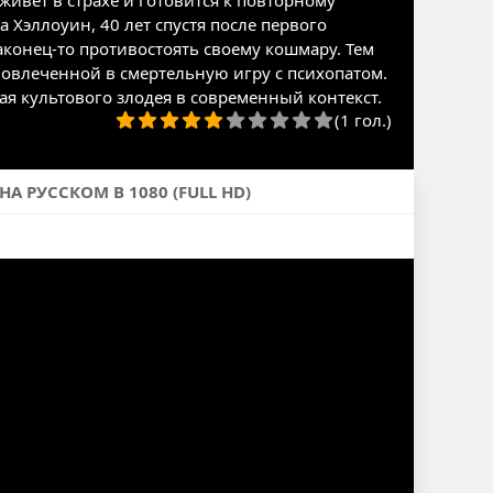
ивет в страхе и готовится к повторному
 Хэллоуин, 40 лет спустя после первого
аконец-то противостоять своему кошмару. Тем
вовлеченной в смертельную игру с психопатом.
я культового злодея в современный контекст.
(1 гол.)
 РУССКОМ В 1080 (FULL HD)