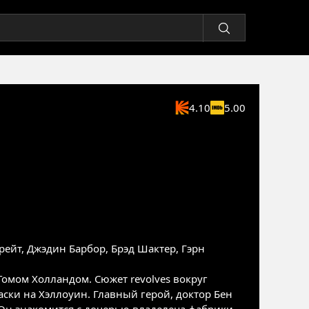
4.10
5.00
рейт
,
Джэдин Барбор
,
Брэд Шактер
,
Гэрн
Томом Холландом. Сюжет revolves вокруг
ски на Хэллоуин. Главный герой, доктор Бен