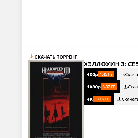
СКАЧАТЬ ТОРРЕНТ
ХЭЛЛОУИН 3: СЕ
480p
Скача
1.45 ГБ
1080p
Ска
8.37 ГБ
4K
Скачат
53.16 ГБ