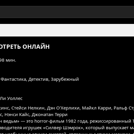
ТРЕТЬ ОНЛАЙН
 98 мин.
,
Фантастика
,
Детектив
,
Зарубежный
Ли Уоллес
кинс
,
Стейси Нелкин
,
Дэн О’Херлихи
,
Майкл Карри
,
Ральф Ст
с
,
Нэнси Кайс
,
Джонатан Терри
он ведьм» — это horror-фильм 1982 года, режиссированный 
зводителя игрушек «Силвер Шэмрок», который выпускает ма