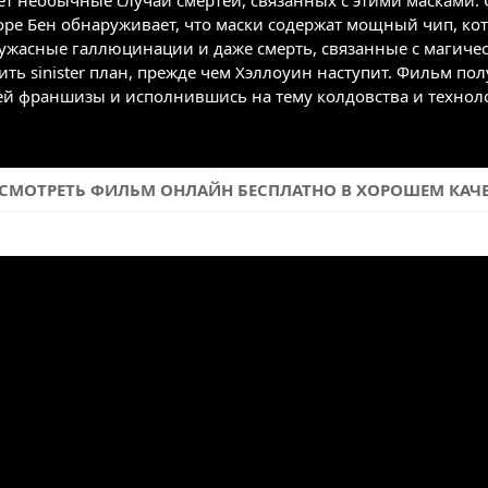
ует необычные случаи смертей, связанных с этими масками.
оре Бен обнаруживает, что маски содержат мощный чип, кот
 ужасные галлюцинации и даже смерть, связанные с магиче
ить sinister план, прежде чем Хэллоуин наступит. Фильм п
й франшизы и исполнившись на тему колдовства и технол
) СМОТРЕТЬ ФИЛЬМ ОНЛАЙН БЕСПЛАТНО В ХОРОШЕМ КАЧЕСТ