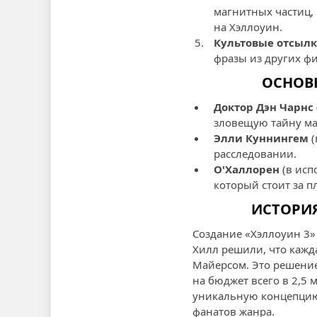
магнитных частиц,
на Хэллоуин.
Культовые отсыл
фразы из других ф
ОСНОВН
Доктор Дэн Чарнс
зловещую тайну ма
Элли Куннингем
(
расследовании.
О'Халлорен
(в исп
который стоит за п
ИСТОРИЯ
Создание «Хэллоуин 3»
Хилл решили, что кажд
Майерсом. Это решение
на бюджет всего в 2,5
уникальную концепцию,
фанатов жанра.