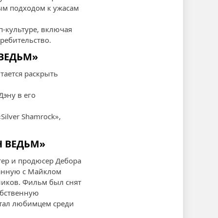
ым подходом к ужасам
п-культуре, включая
ребительство.
 ВЕДЬМ»
тается раскрыть
Дэну в его
ilver Shamrock»,
Н ВЕДЬМ»
тер и продюсер Дебора
занную с Майклом
ников. Фильм был снят
обственную
стал любимцем среди