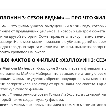
ЛЛОУИН 3: СЕЗОН ВЕДЬМ» — ПРО ЧТО ФИ
дьм» — это фильм ужасов, выпущенный в 1982 году, который
тличие от предыдущих фильмов, в которых центром сюжета
ан на другой истории. Сюжет вращается вокруг таинственно
оизводитHalloween маски, призванные убивать детей во вре
я Доктора Дэна Чарнса и Элли Куннингем, пытаются раскр
овить кровавое Halloween.
НЫХ ФАКТОВ О ФИЛЬМЕ «ХЭЛЛОУИН 3: СЕ
з Майкла Майерса
: «Хэллоуин 3» стал первым фильмом в 
го маньяка Майкла Майерса, что вызвало негативную реа
иками
: Фильм не удалось обрести популярность на момент 
ени раскритикован за отход от оригинального сюжета. Одн
атус культового фильма.
рист
: Фильм режиссировал Томми Ли Уоллес, а сценарий на
оторый также создал музыку фильма.
огия
: В фильме используется идея о том, что маски актив