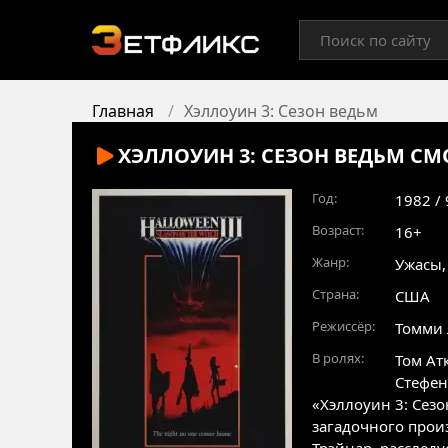
Главная
Хэллоуин 3: Сезон ведьм
ХЭЛЛОУИН 3: СЕЗОН ВЕДЬМ
СМО
Год:
1982 /
Возраст:
16+
Жанр:
Ужасы
Страна:
США
Режиссёр:
Томми 
В ролях:
Том Ат
Стефен
«Хэллоуин 3: Сез
загадочного прои