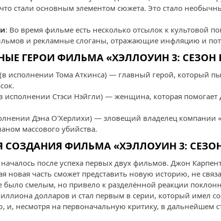
 что стали основным элементом сюжета. Это стало необычн
ки
: Во время фильме есть несколько отсылок к культовой по
ильмов и рекламные слоганы, отражающие инфляцию и пот
ЫЕ ГЕРОИ ФИЛЬМА «ХЭЛЛОУИН 3: СЕЗОН
(в исполнении Тома Аткинса) — главный герой, который пы
сок.
в исполнении Стэси Нэйгли) — женщина, которая помогает 
олнении Дэна О'Херлихи) — зловещий владелец компании «S
ланом массового убийства.
 СОЗДАНИЯ ФИЛЬМА «ХЭЛЛОУИН 3: СЕЗО
 началось после успеха первых двух фильмов. Джон Карпен
ая новая часть сможет представить новую историю, не свя
 было смелым, но привело к разделённой реакции поклон
 миллиона долларов и стал первым в серии, который имел с
 и, несмотря на первоначальную критику, в дальнейшем 