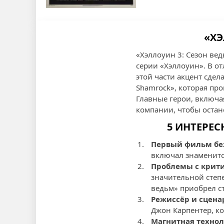
«ХЭ
«Хэллоуин 3: Сезон ве
серии «Хэллоуин». В о
этой части акцент сдел
Shamrock», которая пр
Главные герои, включа
компании, чтобы остан
5 ИНТЕРЕС
Первый фильм бе
включал знаменито
Проблемы с крит
значительной степ
ведьм» приобрел ст
Режиссёр и сцена
Джон Карпентер, к
Магнитная технол