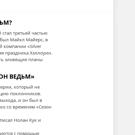
ЛЬМ?
 стал третьей частью
 был Майкл Майерс, в
й компании «Silver
мя праздника Хэллоуин.
ыть зловещие планы
ЗОН ВЕДЬМ»
серии, который не
кцию поклонников.
выхода, и он был в
ако со временем «Сезон
писал Нолан Кук и
ируются с помощью