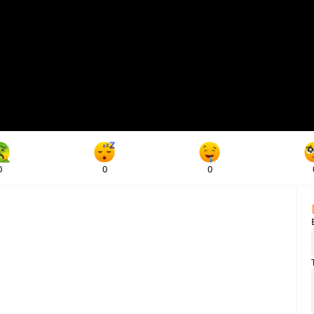
0
0
0