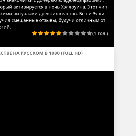
 Он знакомится с дочерью владелецa фабрики,
орый активируется в ночь Хэллоуина. Этот чип
скими ритуалами древних кельтов. Бен и Элли
олучил смешанные отзывы, будучи отличным от
огий.
(1 гол.)
ВЕ НА РУССКОМ В 1080 (FULL HD)