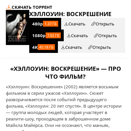
СКАЧАТЬ ТОРРЕНТ
ХЭЛЛОУИН: ВОСКРЕШЕНИЕ
480p
Скачать
Открыть
1.37 ГБ
1080p
Скачать
Открыть
7.92 ГБ
4K
Скачать
Открыть
45.18 ГБ
«ХЭЛЛОУИН: ВОСКРЕШЕНИЕ» — ПРО
ЧТО ФИЛЬМ?
«Хэллоуин: Воскрешение» (2002) является восьмым
фильмом в серии ужасов «Хэллоуин». Сюжет
разворачивается после событий предыдущего
фильма, «Хэллоуин: 20 лет спустя». В центре истории
— группа молодых людей, которая участвует в
реалити-шоу, проходящем в заброшенном доме
Майкла Майерса. Они не осознают, что маньяк,