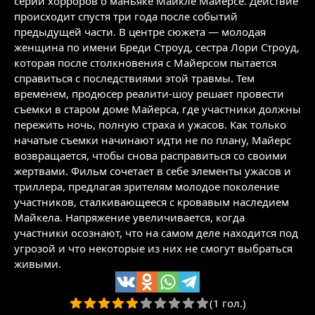
серии хорроров о маньяке Майкле Майерсе. Действие
происходит спустя три года после событий
предыдущей части. В центре сюжета — молодая
женщина по имени Бреди Строуд, сестра Лори Строуд,
которая после столкновения с Майерсом пытается
справиться с последствиями этой травмы. Тем
временем, продюсер реалити-шоу решает провести
съемки в старом доме Майерса, где участники должны
пережить ночь, полную страха и ужасов. Как только
начатые съемки начинают идти не по плану, Майерс
возвращается, чтобы снова расправиться со своими
жертвами. Фильм сочетает в себе элементы ужасов и
триллера, предлагая зрителям молодое поколение
участников, сталкивающееся с кровавым наследием
Майкела. Напряжение увеличивается, когда
участники осознают, что на самом деле находится под
угрозой и что некоторые из них не смогут выбраться
живыми.
(1 гол.)