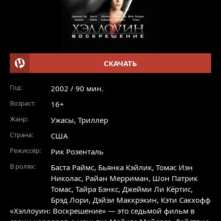
СКАЧАТЬ
Год:
2002 / 90 мин.
Возраст:
16+
Жанр:
Ужасы
,
Триллер
Страна:
США
Режиссёр:
Рик Розенталь
В ролях:
Баста Раймс
,
Бьянка Кэйлик
,
Томас Иэн
Николас
,
Райан Мерриман
,
Шон Патрик
Томас
,
Тайра Бэнкс
,
Джейми Ли Кёртис
,
Брэд Лори
,
Дэйзи Маккрэкин
,
Кэти Сакхофф
«Хэллоуин: Воскрешение» — это седьмой фильм в