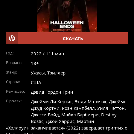
СКАЧАТЬ
Год:
2022 / 111 мин.
Возраст:
18+
Жанр:
Ужасы
,
Триллер
Страна:
США
Режиссёр:
Дэвид Гордон Грин
В ролях:
Джейми Ли Кёртис
,
Энди Мэтичак
,
Джеймс
Джуд Кортни
,
Роэн Кэмпбелл
,
Уилл Пэттон
,
Джесси Бойд
,
Майкл Барбиери
,
Destiny
Bostic
,
Джои Харрис
,
Мартин
«Хэллоуин заканчивается» (2022) завершает триптих о