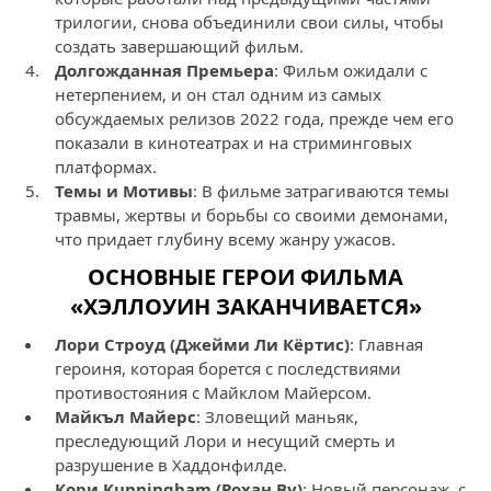
трилогии, снова объединили свои силы, чтобы
создать завершающий фильм.
Долгожданная Премьера
: Фильм ожидали с
нетерпением, и он стал одним из самых
обсуждаемых релизов 2022 года, прежде чем его
показали в кинотеатрах и на стриминговых
платформах.
Темы и Мотивы
: В фильме затрагиваются темы
травмы, жертвы и борьбы со своими демонами,
что придает глубину всему жанру ужасов.
ОСНОВНЫЕ ГЕРОИ ФИЛЬМА
«ХЭЛЛОУИН ЗАКАНЧИВАЕТСЯ»
Лори Строуд (Джейми Ли Кёртис)
: Главная
героиня, которая борется с последствиями
противостояния с Майклом Майерсом.
Майкъл Майерс
: Зловещий маньяк,
преследующий Лори и несущий смерть и
разрушение в Хаддонфилде.
Кори Кunningham (Рохан Ву)
: Новый персонаж, с