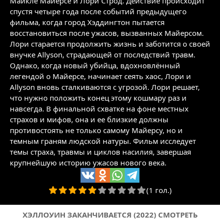
Майкле Майерсе и Лори Строд. Действие происходит
спустя четыре года после событий предыдущего
фильма, когда город Хэддингтон пытается
восстановиться после ужасов, вызванных Майерсом.
Лори старается продолжить жизнь и заботится о своей
внучке Allyson, страдающей от последствий травм.
Однако, когда новый убийца, вдохновлённый
легендой о Майерсе, начинает сеять хаос, Лори и
Allyson вновь сталкиваются с угрозой. Лори решает,
что нужно положить конец этому кошмару раз и
навсегда. В финальной схватке на фоне местных
страхов и мифов, она и ее близкие должны
противостоять не только самому Майерсу, но и
темным граням людской натуры. Фильм исследует
темы страха, травмы и циклов насилия, завершая
крупнейшую историю ужасов нового века.
(1 гол.)
ХЭЛЛОУИН ЗАКАНЧИВАЕТСЯ (2022) СМОТРЕТЬ