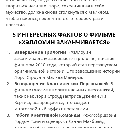
твориться насилие. Лори, сохранившая в себе
мужество, должна снова столкнуться с Майклом,
чтобы наконец покончить с его терором раз и
навсегда.
5 ИНТЕРЕСНЫХ ФАКТОВ О ФИЛЬМЕ
«ХЭЛЛОУИН ЗАКАНЧИВАЕТСЯ»
Завершение Трилогии
: «Хэллоуин
заканчивается» завершается трилогия, начатая
фильмом 2018 года, который стал перезапуском
оригинальной истории. Это завершение истории
Лори Строуд и Майкла Майерса.
Возвращение Классических Персонажей
: В
фильме многие из оригинальных персонажей,
таких как Лори Строуд (актриса Джейми Ли
Кёртис), возвращаются, что создает
многослойный эффект ностальгии.
Работа Креативной Команды
: Режиссёр Дэвид
Гордон Грин и сценарист Дэнни Макбрайд,
которые работали над предыдущими частями