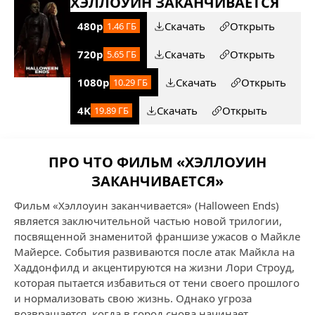
ХЭЛЛОУИН ЗАКАНЧИВАЕТСЯ
480p
Скачать
Открыть
1.46 ГБ
720p
Скачать
Открыть
5.65 ГБ
1080p
Скачать
Открыть
10.29 ГБ
4K
Скачать
Открыть
19.89 ГБ
ПРО ЧТО ФИЛЬМ «ХЭЛЛОУИН
ЗАКАНЧИВАЕТСЯ»
Фильм «Хэллоуин заканчивается» (Halloween Ends)
является заключительной частью новой трилогии,
посвященной знаменитой франшизе ужасов о Майкле
Майерсе. События развиваются после атак Майкла на
Хаддонфилд и акцентируются на жизни Лори Строуд,
которая пытается избавиться от тени своего прошлого
и нормализовать свою жизнь. Однако угроза
возвращается, когда в город снова начинает